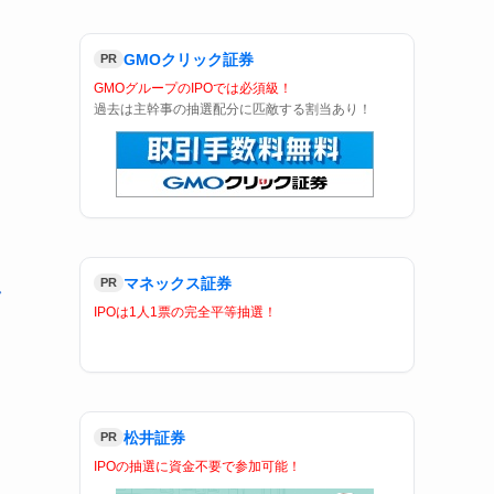
GMOクリック証券
PR
GMOグループのIPOでは必須級！
過去は主幹事の抽選配分に匹敵する割当あり！
な
マネックス証券
PR
し
IPOは1人1票の完全平等抽選！
て
松井証券
PR