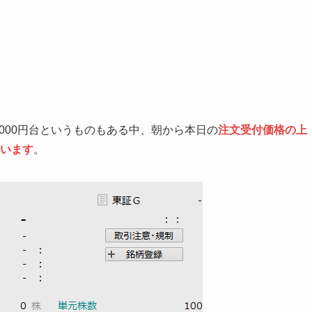
000円台というものもある中、朝から本日の
注文受付価格の上
ています
。