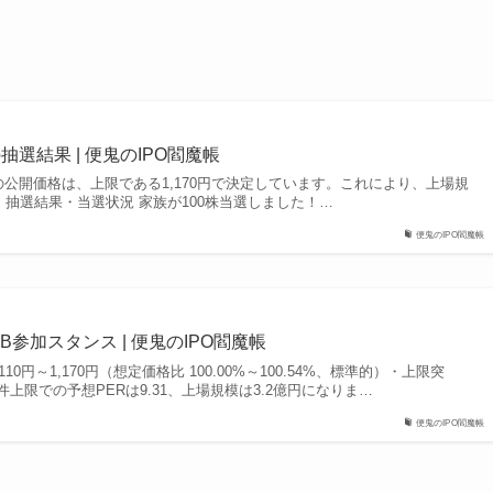
の抽選結果 | 便鬼のIPO閻魔帳
）の公開価格は、上限である1,170円で決定しています。これにより、上場規
。 抽選結果・当選状況 家族が100株当選しました！…
便鬼のIPO閻魔帳
BB参加スタンス | 便鬼のIPO閻魔帳
10円～1,170円（想定価格比 100.00%～100.54%、標準的）・上限突
上限での予想PERは9.31、上場規模は3.2億円になりま…
便鬼のIPO閻魔帳