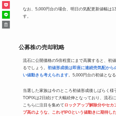
なお、5,000円台の場合、明日の気配更新値幅は
す。
公募株の売却戦略
流石に公開価格の5倍程度にまで高騰すると、初
るでしょう。
初値形成後は即座に連続売気配から
い値動きも考えられます
。5,000円台の初値とな
当選した家族は今のところ初値形成後しばらく様
TOPIXは2日続けて大幅続伸となっており、流
こちらに注目を集めて
ロックアップ解除分やセカ
プ高のような、これぞIPOという値動きに期待し