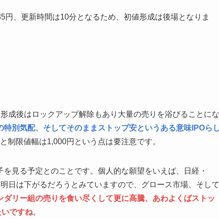
135円、更新時間は10分となるため、初値形成は後場となりま
値形成後はロックアップ解除もあり大量の売りを浴びることに
の特別気配、そしてそのままストップ安というある意味IPOら
ると制限値幅は1,000円という点は要注意です。
子を見る予定とのことです。個人的な願望をいえば、日経・
石に明日は下がるだろうとみていますので、グロース市場、そし
ンダリー組の売りを食い尽くして更に高騰、あわよくばストッ
たいですね
。