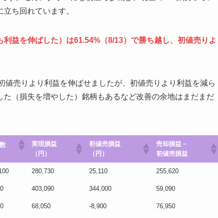
に立ち回れています。
益を伸ばした）は61.54%（8/13）で勝ち越し
、初値売りよ
初値売りより利益を伸ばせましたが、初値売りより利益を減ら
した（損失を増やした）銘柄もあるなど改善の余地はまだまだ
実現損益
初値売損益
売却損益－
数
（円）
（円）
初値売損益
実現損益
初値売損益
売却損益－
数
100
280,730
25,110
255,620
（円）
（円）
初値売損益
0
403,090
344,000
59,090
0
68,050
-8,900
76,950