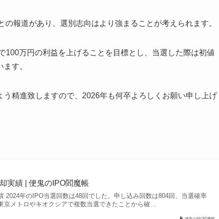
見通しとの報道があり、選別志向はより強まることが考えられます。
柄で100万円の利益を上げることを目標とし、当選した際は初値
います。
う精進致しますので、2026年も何卒よろしくお願い申し上げ
却実績 | 便鬼のIPO閻魔帳
実績 2024年のIPO当選回数は48回でした。申し込み回数は804回、当選確率
）です。東京メトロやキオクシアで複数当選できたことから確…
便鬼のIPO閻魔帳