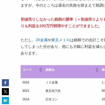
ますが、今のところは過去の失敗を踏まえて順調
初値売りしなかった銘柄の勝率（＝初値売りよりも利
りも利益を200万円弱増やすことができました。
ただし、
JX金属
や
東京メトロ
は銘柄での合計こそ
してしまった分があり、他にも大幅に利益を減ら
あります。
コード
銘柄名
株
コード
銘柄名
株
5016
ＪＸ金属
1,
9023
東京地下鉄
80
261A
日水コン
10