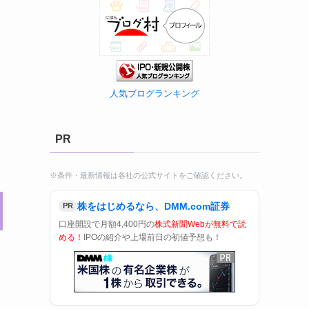
人気ブログランキング
PR
※条件・最新情報は各社の公式サイトをご確認ください。
株をはじめるなら、DMM.com証券
PR
口座開設で月額4,400円の
株式新聞Webが無料で読
める！
IPOの紹介や上場前日の初値予想も！