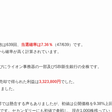
は639回、
当選確率は7.36％
（47/639）です。
とから確率が高く計算されています。
並びにライオン事務器の一部及びSBI新生銀行の全株です。
の売却で得られた利益は
3,323,800円
でした。
りました。
一部では懸念する声もありましたが、初値は公開価格を9.38%上
りです。セカンダリーにも初値で参戦し、現在1,000株残ってい