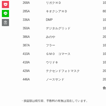
268A
リガクＨＤ
10
285A
キオクシアＨＤ
80
336A
DMP
10
350A
デジタルグリッド
10
386A
みのや
20
387A
フラー
10
410A
ＧＭＯ コマース
10
418A
ウリドキ
10
429A
テクセンドフォトマスク
20
446A
ノースサンド
20
合
合
・損益額は税引前、手数料の有無は混在しています。