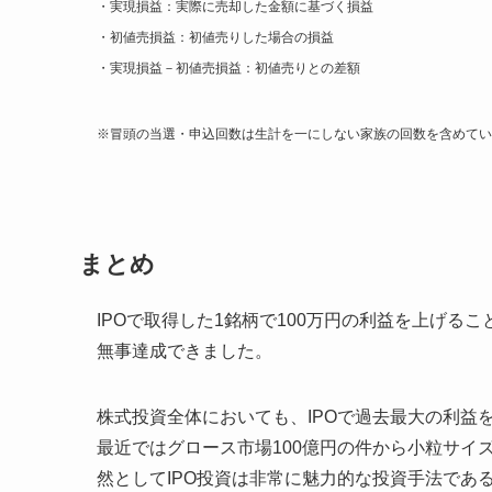
・実現損益：実際に売却した金額に基づく損益
・初値売損益：初値売りした場合の損益
・実現損益－初値売損益：初値売りとの差額
※冒頭の当選・申込回数は生計を一にしない家族の回数を含めてい
まとめ
IPOで取得した1銘柄で100万円の利益を上げる
無事達成できました。
株式投資全体においても、IPOで過去最大の利益
最近ではグロース市場100億円の件から小粒サイ
然としてIPO投資は非常に魅力的な投資手法であ