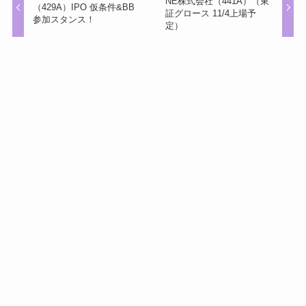
NE株式会社（441A）（東
（429A）IPO 仮条件&BB
証グロース 11/4上場予
参加スタンス！
定）