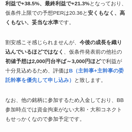
利益で+38.5%、最終利益で+21.3%
となっており、
仮条件上限での予想PERは20.36と
安くもなく、高
くもない、妥当な水準
です。
割安感こそ感じられませんが、
今後の成長を織り
込んでいるほどではなく
、仮条件発表前の他社の
初値予想は2,000円台半ば～3,000円ほど
で利益が
十分見込めるため、評価は
B（主幹事+主幹事の委
託幹事を優先して申し込み）
と致します。
なお、他の銘柄に参加するため入金しており、BB
参加時点では資金拘束がない大和・大和コネクト
もせっかくなので参加予定です。