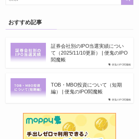
おすすめ記事
証券会社別のIPO当選実績につい
て（2025/11/10更新） | 便鬼のIPO
閻魔帳
便鬼のIPO閻魔帳
TOB・MBO投資について（短期
編） | 便鬼のIPO閻魔帳
便鬼のIPO閻魔帳