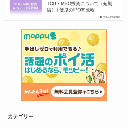
TOB・MBO投資について（短期
編） | 便鬼のIPO閻魔帳
便鬼のIPO閻魔帳
カテゴリー