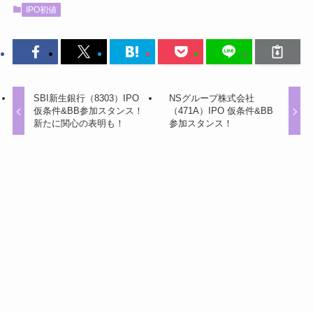
IPO初値
SBI新生銀行（8303）IPO
NSグループ株式会社
仮条件&BB参加スタンス！
（471A）IPO 仮条件&BB
新たに関心の表明も！
参加スタンス！