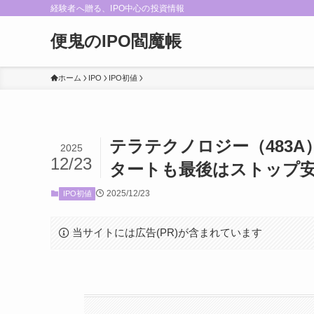
経験者へ贈る、IPO中心の投資情報
便鬼のIPO閻魔帳
ホーム
IPO
IPO初値
テラテクノロジー（483A）I
2025
12/23
タートも最後はストップ
2025/12/23
IPO初値
当サイトには広告(PR)が含まれています