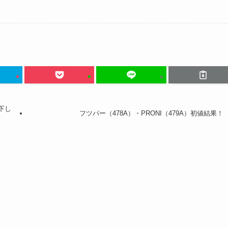
高下し
フツパー（478A）・PRONI（479A）初値結果！