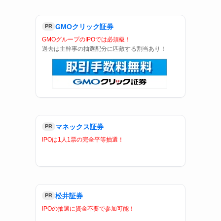
GMOクリック証券
PR
GMOグループのIPOでは必須級！
過去は主幹事の抽選配分に匹敵する割当あり！
マネックス証券
PR
IPOは1人1票の完全平等抽選！
松井証券
PR