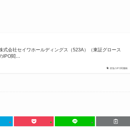
】株式会社セイワホールディングス（523A）（東証グロース
鬼のIPO閻…
便鬼のIPO閻魔帳