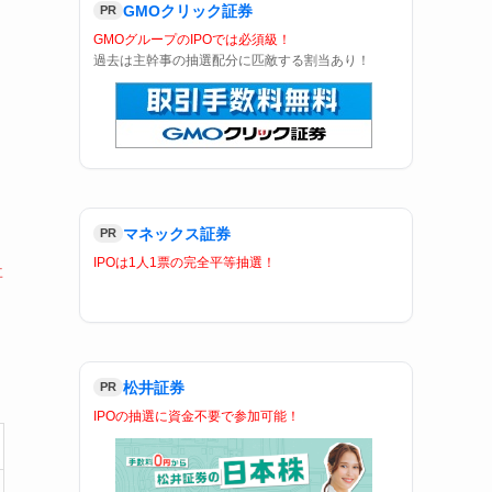
GMOクリック証券
PR
GMOグループのIPOでは必須級！
過去は主幹事の抽選配分に匹敵する割当あり！
マネックス証券
PR
IPOは1人1票の完全平等抽選！
事
松井証券
PR
IPOの抽選に資金不要で参加可能！