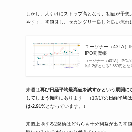
しかし、大引けにストップ高となり、初値が予想
やすく、初値良し、セカンダリー良しと良い流れ
ユーソナー（431A）I
IPO閻魔帳
ユーソナー（431A）IPO
約1.2倍となる2,350円と
来週は
再び日経平均最高値を試すかという展開に
してしまう傾向
にあります。（10/17の
日経平均は前
は-2.91%
となっています。）
来週上場する2銘柄はどちらも十分利益が出る初