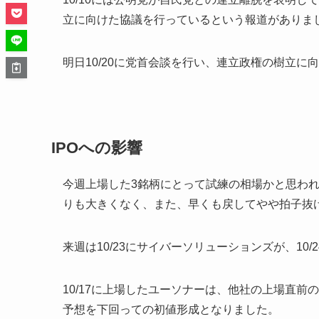
立に向けた協議を行っているという報道がありま
明日10/20に党首会談を行い、連立政権の樹立
IPOへの影響
今週上場した3銘柄にとって試練の相場かと思わ
りも大きくなく、また、早くも戻してやや拍子抜
来週は10/23にサイバーソリューションズが、10
10/17に上場したユーソナーは、他社の上場直前の初値
予想を下回っての初値形成となりました。