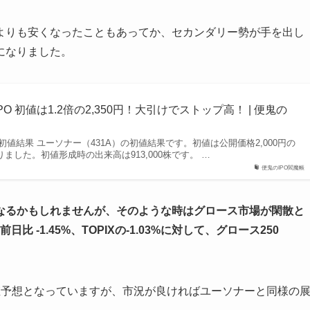
よりも安くなったこともあってか、セカンダリー勢が手を出し
になりました。
PO 初値は1.2倍の2,350円！大引けでストップ高！ | 便鬼の
の初値結果 ユーソナー（431A）の初値結果です。初値は公開価格2,000円の
なりました。初値形成時の出来高は913,000株です。 …
便鬼のIPO閻魔帳
なるかもしれませんが、そのような時はグロース市場が閑散と
日比 -1.45%、TOPIXの-1.03%に対して、グロース250
値予想となっていますが、市況が良ければユーソナーと同様の