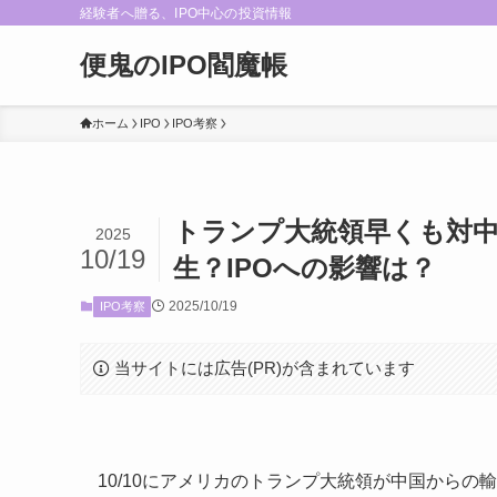
経験者へ贈る、IPO中心の投資情報
便鬼のIPO閻魔帳
ホーム
IPO
IPO考察
トランプ大統領早くも対中
2025
10/19
生？IPOへの影響は？
2025/10/19
IPO考察
当サイトには広告(PR)が含まれています
10/10にアメリカのトランプ大統領が中国からの