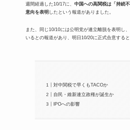
週間経過した10/17に、
中国への高関税は「持続不
意向を表明
したという報道がありました。
また、同じ10/10には公明党が連立離脱を表明
いるとの報道があり、明日10/20に正式合意する
対中関税で早くもTACOか
自民・維新連立政権が誕生か
IPOへの影響