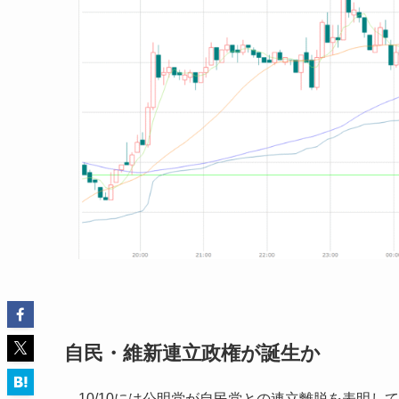
自民・維新連立政権が誕生か
10/10には公明党が自民党との連立離脱を表明し