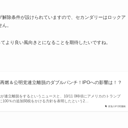
プ解除条件が設けられていますので、セカンダリーはロックア
せん。
ってより良い風向きとになることを期待したいですね。
再燃＆公明党連立離脱のダブルパンチ！IPOへの影響は！？
明党が連立離脱をするというニュースと、10/11 0時頃にアメリカのトランプ
に100％の追加関税をかける方針を表明したという2…
便鬼のIPO閻魔帳