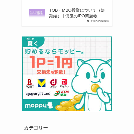
TOB・MBO投資について（短
期編） | 便鬼のIPO閻魔帳
便鬼のIPO閻魔帳
カテゴリー