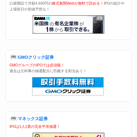
口座開設で月額4,400円の
株式新聞Webが無料で読める！
IPOの紹介や
上場前日の初値予想も！
GMOクリック証券
PR
GMOグループのIPOでは必須級！
過去は主幹事の抽選配分に匹敵する割当あり！
マネックス証券
PR
IPOは1人1票の完全平等抽選！