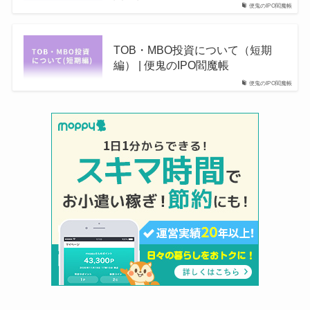
便鬼のIPO閻魔帳
TOB・MBO投資について（短期
編） | 便鬼のIPO閻魔帳
便鬼のIPO閻魔帳