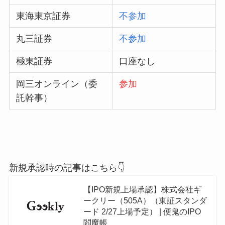
東海東京証券
不参加
丸三証券
不参加
極東証券
口座なし
岡三オンライン（委
参加
託幹事）
新規承認時の記事はこちら👇
【IPO新規上場承認】株式会社ギ
ークリー（505A）（東証スタンダ
ード 2/27上場予定） | 便鬼のIPO
閻魔帳