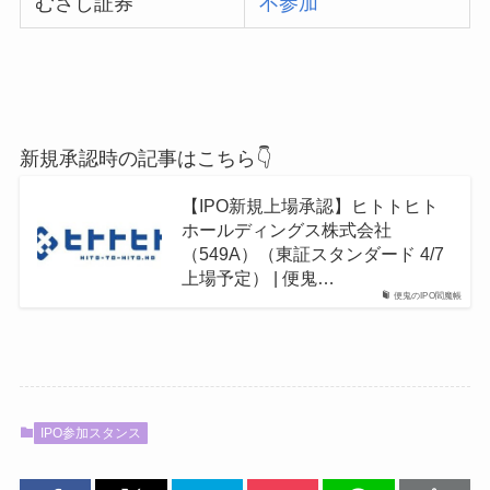
むさし証券
不参加
新規承認時の記事はこちら👇
【IPO新規上場承認】ヒトトヒト
ホールディングス株式会社
（549A）（東証スタンダード 4/7
上場予定） | 便鬼…
便鬼のIPO閻魔帳
IPO参加スタンス