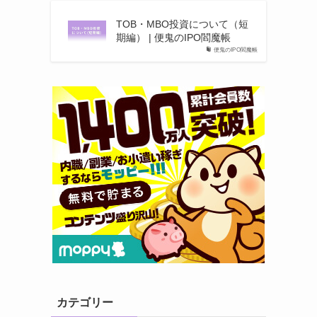
TOB・MBO投資について（短
期編） | 便鬼のIPO閻魔帳
便鬼のIPO閻魔帳
カテゴリー