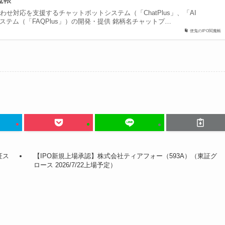
わせ対応を支援するチャットボットシステム（「ChatPlus」、「AI
AQ システム（「FAQPlus」）の開発・提供 銘柄名チャットプ…
便鬼のIPO閻魔帳
証ス
【IPO新規上場承認】株式会社ティアフォー（593A）（東証グ
ロース 2026/7/22上場予定）