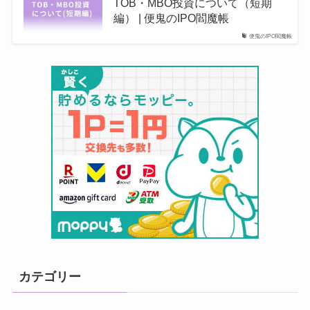
TOB・MBO投資について（短期
編） | 便鬼のIPO閻魔帳
便鬼のIPO閻魔帳
カテゴリー