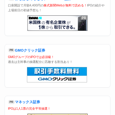
口座開設で月額4,400円の
株式新聞Webが無料で読める！
IPOの紹介や
上場前日の初値予想も！
GMOクリック証券
PR
GMOグループのIPOでは必須級！
過去は主幹事の抽選配分に匹敵する割当あり！
マネックス証券
PR
IPOは1人1票の完全平等抽選！