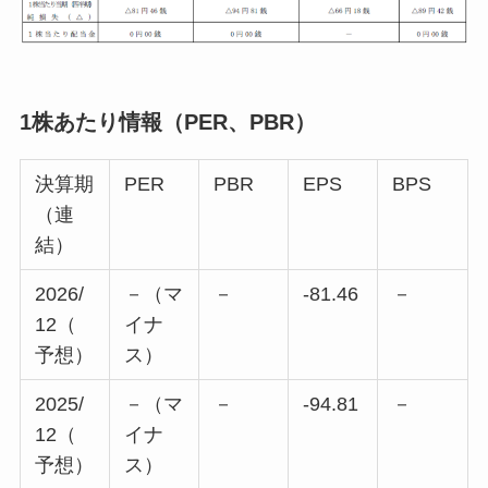
1株あたり情報（PER、PBR）
決算期
PER
PBR
EPS
BPS
（連
結）
2026/
－（マ
－
-81.46
－
12（
イナ
予想）
ス）
2025/
－（マ
－
-94.81
－
12（
イナ
予想）
ス）