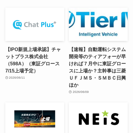
【IPO新規上場承認】チャ
【速報】自動運転システム
ットプラス株式会社
開発等のティアフォーが早
（598A）（東証グロース
ければ７月中に東証グロー
7/15上場予定）
スに上場か？主幹事は三菱
ＵＦＪＭＳ・ＳＭＢＣ日興
2026/06/11
ほか
2026/06/09