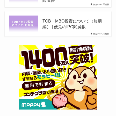
閻魔帳
便鬼のIPO閻魔帳
TOB・MBO投資について（短期
編） | 便鬼のIPO閻魔帳
便鬼のIPO閻魔帳