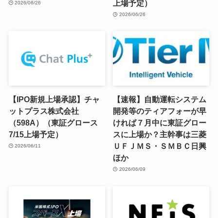
上場予定）
2026/06/26
2026/06/26
【IPO新規上場承認】チャ
【速報】自動運転システム
ットプラス株式会社
開発等のティアフォーが早
（598A）（東証グロース
ければ７月中に東証グロー
7/15上場予定）
スに上場か？主幹事は三菱
ＵＦＪＭＳ・ＳＭＢＣ日興
2026/06/11
ほか
2026/06/09