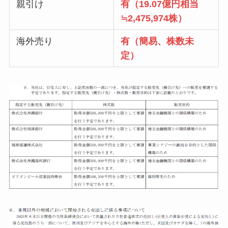
親引け
有（19.07億円相当
≒2,475,974株）
海外売り
有（簡易、株数未
定）