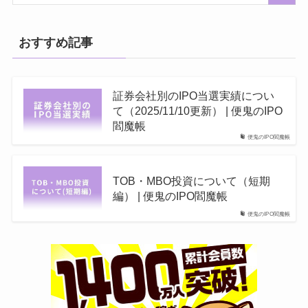
おすすめ記事
証券会社別のIPO当選実績につい
て（2025/11/10更新） | 便鬼のIPO
閻魔帳
便鬼のIPO閻魔帳
TOB・MBO投資について（短期
編） | 便鬼のIPO閻魔帳
便鬼のIPO閻魔帳