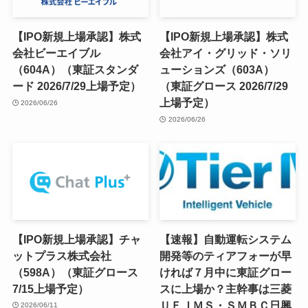
【IPO新規上場承認】株式
【IPO新規上場承認】株式
会社ビーエイブル
会社アイ・グリッド・ソリ
（604A）（東証スタンダ
ューションズ（603A）
ード 2026/7/29上場予定）
（東証グロース 2026/7/29
上場予定）
2026/06/26
2026/06/26
【IPO新規上場承認】チャ
【速報】自動運転システム
ットプラス株式会社
開発等のティアフォーが早
（598A）（東証グロース
ければ７月中に東証グロー
7/15上場予定）
スに上場か？主幹事は三菱
ＵＦＪＭＳ・ＳＭＢＣ日興
2026/06/11