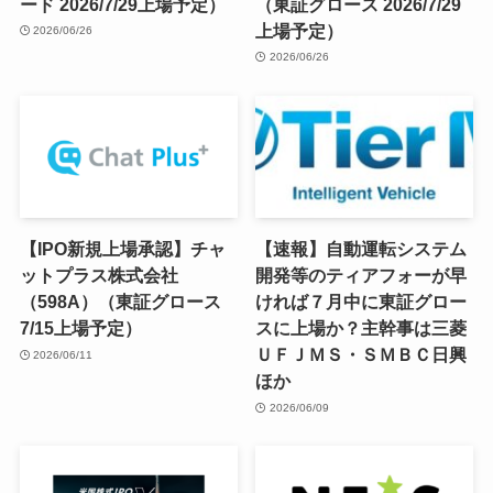
ード 2026/7/29上場予定）
（東証グロース 2026/7/29
上場予定）
2026/06/26
2026/06/26
【IPO新規上場承認】チャ
【速報】自動運転システム
ットプラス株式会社
開発等のティアフォーが早
（598A）（東証グロース
ければ７月中に東証グロー
7/15上場予定）
スに上場か？主幹事は三菱
ＵＦＪＭＳ・ＳＭＢＣ日興
2026/06/11
ほか
2026/06/09