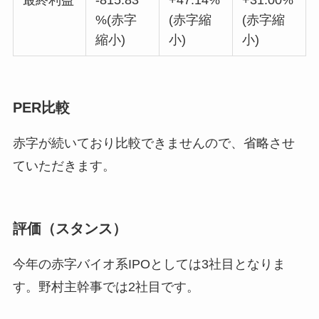
最終利益
-815.83
+47.14%
+31.00%
%(赤字
(赤字縮
(赤字縮
縮小)
小)
小)
PER比較
赤字が続いており比較できませんので、省略させ
ていただきます。
評価（スタンス）
今年の赤字バイオ系IPOとしては3社目となりま
す。野村主幹事では2社目です。