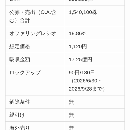
公募・売出（O.A.含
1,540,100株
む）合計
オファリングレシオ
18.86%
想定価格
1,120円
吸収金額
17.25億円
ロックアップ
90日/180日
（2026/6/30・
2026/9/28まで）
解除条件
無
親引け
無
海外売り
無