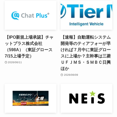
【IPO新規上場承認】チャ
【速報】自動運転システム
ットプラス株式会社
開発等のティアフォーが早
（598A）（東証グロース
ければ７月中に東証グロー
7/15上場予定）
スに上場か？主幹事は三菱
ＵＦＪＭＳ・ＳＭＢＣ日興
2026/06/11
ほか
2026/06/09