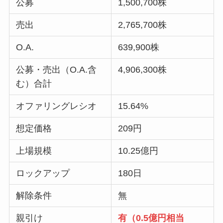
公募
1,500,700株
売出
2,765,700株
O.A.
639,900株
公募・売出（O.A.含
4,906,300株
む）合計
オファリングレシオ
15.64%
想定価格
209円
上場規模
10.25億円
ロックアップ
180日
解除条件
無
親引け
有（0.5億円相当