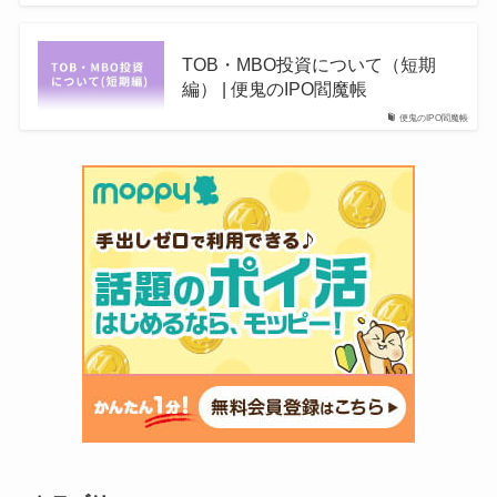
TOB・MBO投資について（短期
編） | 便鬼のIPO閻魔帳
便鬼のIPO閻魔帳