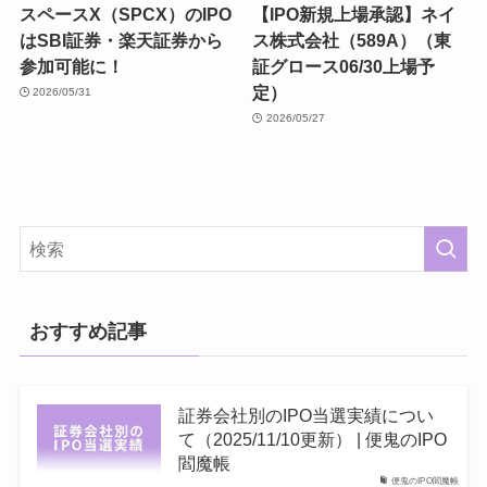
スペースX（SPCX）のIPO
【IPO新規上場承認】ネイ
はSBI証券・楽天証券から
ス株式会社（589A）（東
参加可能に！
証グロース06/30上場予
定）
2026/05/31
2026/05/27
おすすめ記事
証券会社別のIPO当選実績につい
て（2025/11/10更新） | 便鬼のIPO
閻魔帳
便鬼のIPO閻魔帳