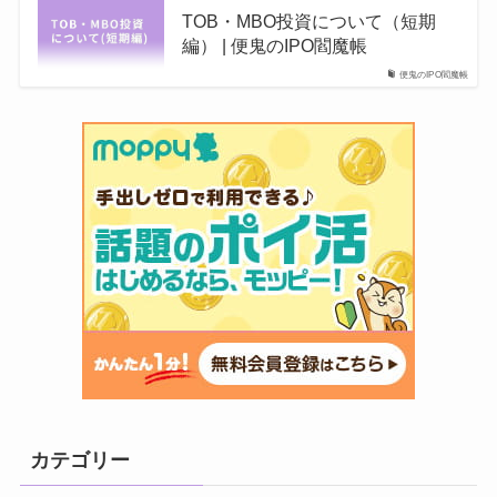
TOB・MBO投資について（短期
編） | 便鬼のIPO閻魔帳
便鬼のIPO閻魔帳
カテゴリー