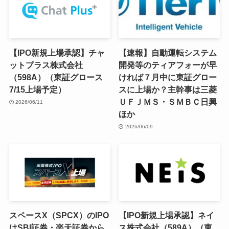
【IPO新規上場承認】チャ
【速報】自動運転システム
ットプラス株式会社
開発等のティアフォーが早
（598A）（東証グロース
ければ７月中に東証グロー
7/15上場予定）
スに上場か？主幹事は三菱
ＵＦＪＭＳ・ＳＭＢＣ日興
2026/06/11
ほか
2026/06/09
スペースX（SPCX）のIPO
【IPO新規上場承認】ネイ
はSBI証券・楽天証券から
ス株式会社（589A）（東