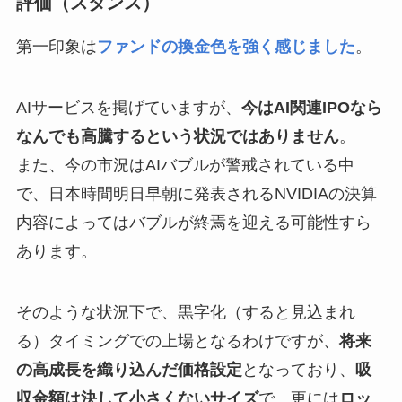
評価（スタンス）
第一印象は
ファンドの換金色を強く感じました
。
AIサービスを掲げていますが、
今はAI関連IPOなら
なんでも高騰するという状況ではありません
。
また、今の市況はAIバブルが警戒されている中
で、日本時間明日早朝に発表されるNVIDIAの決算
内容によってはバブルが終焉を迎える可能性すら
あります。
そのような状況下で、黒字化（すると見込まれ
る）タイミングでの上場となるわけですが、
将来
の高成長を織り込んだ価格設定
となっており、
吸
収金額は決して小さくないサイズ
で、更には
ロッ