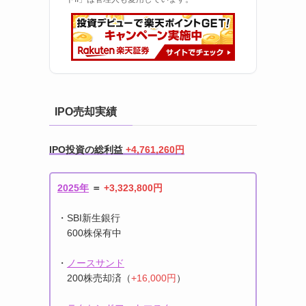
IPO売却実績
IPO投資の総利益
+4,761,260円
2025年
＝
+3,323,800円
・SBI新生銀行
600株保有中
・
ノースサンド
200株売却済（
+16,000円
）