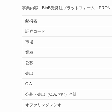
事業内容：BtoB受発注プラットフォーム「PRON
銘柄名
証券コード
市場
業種
公募
売出
O.A.
公募・売出（O.A.含む）合計
オファリングレシオ